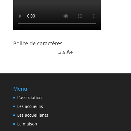
Police de caractères
Increase
A
Reset
A
Decrease
A
font
font
font
size.
size.
size.
Menu
L’association
Les accueillis
Les accueillants
La maison