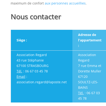
maximum de confort
aux personnes accueillies
.
Nous contacter
Adresse de
Siège :
l'appartement
:
Association Regard
Association
43 rue Stéphanie
Regard
67100 STRASBOURG
7 rue Emma et
Tél.
: 06 67 03 45 78
Dorette Muller
Email
:
67120
association.regard@laposte.net
SOULTZ-LES-
BAINS
Tél.
: 06 67 03
45 78