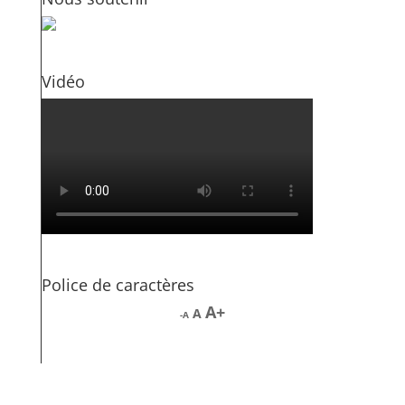
Vidéo
Police de caractères
Increase
A
Reset
A
Decrease
A
font
font
font
size.
size.
size.